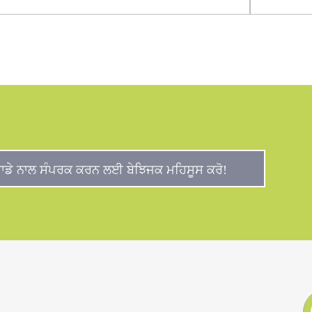
ਾਡੇ ਨਾਲ ਸੰਪਰਕ ਕਰਨ ਲਈ ਬੇਝਿਜਕ ਮਹਿਸੂਸ ਕਰੋ!