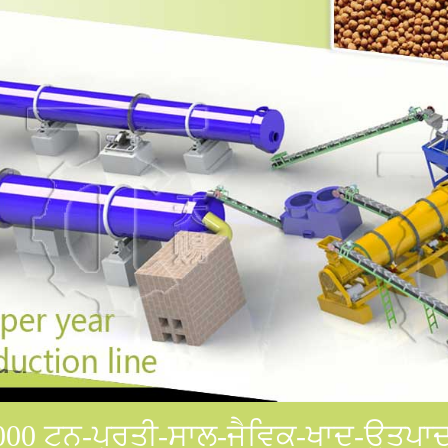
000 ਟਨ-ਪ੍ਰਤੀ-ਸਾਲ-ਜੈਵਿਕ-ਖਾਦ-ਉਤਪ