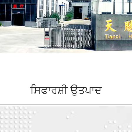
ਸਿਫਾਰਸ਼ੀ ਉਤਪਾਦ